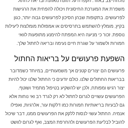
מלהתייצב באזור. הקפדה על תזונה מאוזנת ובריאה לחתול
משפרת את המערכת החיסונית ויכולה להפחית את הרגישות
לפרעושים. בתקופות שבהן הסיכון לפרעושים גבוה יותר, כגון
בקיץ, מומלץ להשתמש בתרסיסים או אמפולות מומלצות ליעילות
נוספת. זכור כי מניעה היא המפתח להימנע מתופעות לוואי
חמורות ולשמור על שגרת חיים נעימה ובריאה לחתול שלך.
השפעת פרעושים על בריאות החתול
פרעושים הם יצורים קטנים אך משמעותיים, במיוחד כשמדובר
בבריאות החתולים שלנו. כולם יודעים כי החתול שלנו יכול להיות
יצור רגיש ומפותח, ולכן יש להשקיע בטיפול מתמיד ושוטף.
הפרעושים עשויים לגרום לחתול לא רק לגרד רב ואי נוחות אלא
גם לבעיות בריאותיות חמורות כמו דלקות עור, אלרגיות, ואפילו
אנמיה. החתול עשוי לנסות ללקק את הפרעושים ממנו, דבר שיכול
להוביל לבליעת הפרעושים ולהחרפת המצב, ואף לגרום לוושט