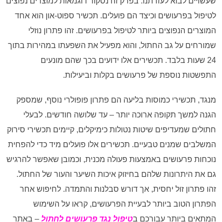
שעשויים לבוא לעזרתנו. בפרק זה נסקור דוגמאות למוצרים נפוצים
לטיפול בפרעושים וכיצד הם פועלים. תכשיר ספוט-און הוא אחד
המוצרים הנפוצים ביותר לטיפול בפרעושים. זהו פתרון נוזלי
שמורחים על גב החתול, והוא מפעיל את השפעתו במהירות בתוך
24 שעות בלבד. תכשירים אלו ידועים בכך שהם מונעים
התפשטות נוספת של פרעושים בקלות וביעילות.
מנגד, תכשירי כמוסות בליעה הם פתרון פופולרי נוסף, שמספק
הגנה למשך תקופה ארוכה יותר – עד שלושה חודשים. לבעלי
חתולים שמעדיפים שיטות נטולות כימיקלים, קיימים תכשירי סירוק
המשלבים שמנים טבעיים. תכשירים אלו פועלים מיד כדי להפחית
נוכחות פרעושים באמצעות פעולה מכנית, וכמובן שאפשר להרגיש
גם את היתרונות שלהם בחיזוק איכות השיער והעור של החתול.
זהו פתרון זול יחסית, אך דורש סבלנות והתמדה. לחיפוש אחר
הפתרון הטוב ביותר לבעיית הפרעושים, קראו על השימוש
המתאים ביותר עבורכם ב
טיפול נגד פרעושים לחתול
– באתר