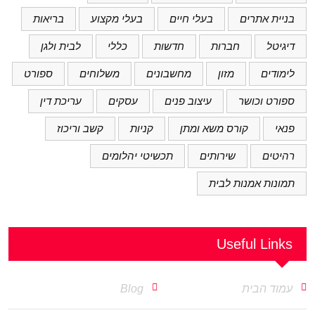
בניית אתרים
בעלי חיים
בעלי מקצוע
בריאות
דיגיטל
חברות
חדשות
כללי
לבית ולגן
לימודים
מזון
מחשבונים
משלוחים
ספורט
ספורט וכושר
עיצוב פנים
עסקים
עריכת דין
פנאי
קורס משא ומתן
קניות
קשב וריכוז
רהיטים
שירותים
תכשיטי יהלומים
תמונות אמנות לבית
Useful Links
עמוד הבית
Blog