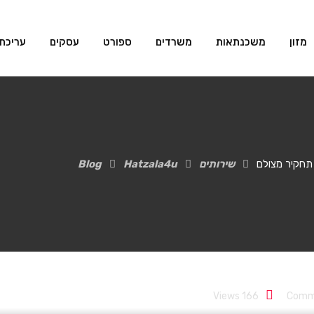
מזון
משכנתאות
משרדים
ספורט
עסקים
עריכת 
תחקיר מצולם
שירותים
Hatzala4u
Blog
חברות הובלה שנעלמות אחר
Views
166