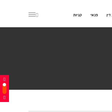
דין
פנאי
קניות
י ההובלה –