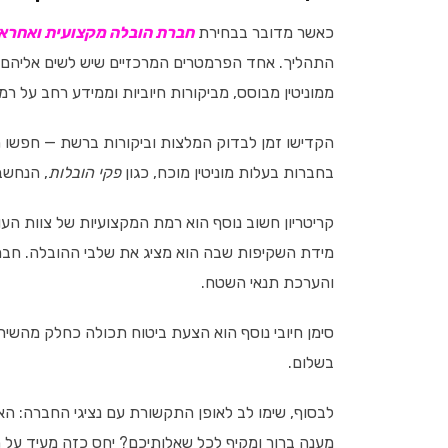
כאשר מדובר בבחירת
חברת הובלה מקצועית ואחרא
התהליך. אחד הפרמטרים המרכזיים שיש לשים אליהם ל
ממוניטין מבוסס, מביקורות חיוביות וממידע רחב על ר
הקדישו זמן לבדוק המלצות וביקורות ברשת — חפשו ח
בחברות בעלות מוניטין מוכח, כגון
פקי הובלות
, הנחשב
קריטריון חשוב נוסף הוא רמת המקצועיות של צוות הע
מידת השקיפות שבה הוא מציג את שלבי ההובלה. חבר
והערכת תנאי השטח.
סימן חיובי נוסף הוא הצעת ביטוח תכולה כחלק מהשירו
בשלום.
לבסוף, שימו לב לאופן התקשורת עם נציגי החברה: ה
מענה ברור ומקיף לכל שאלותיכם? יחס כזה מעיד על 