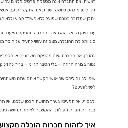
ראשית, אם החברה אינה מספקת פרטים מלאים על שירו
זהו סימן מובהק לחשש. שנית, אם התקשורת עם אנשי
ייתכן שמדובר בגורם שפועל ללא משרד קבוע וללא ת
עוד סימן מדאיג הוא כאשר החברה מספקת הצעת מחיר 
סוג ותכולת ההובלה. מצב זה עשוי להעיד על חוסר מקצ
כמו כן, אם החברה אינה מספקת חשבוניות או מסמכים 
נמוך בצורה חריגה — בלי הסבר הגיוני — צריך להדליק
שימו לב גם ליחס של אנשי הקשר איתם אתם משוחחים:
לשאלותיכם?
ולבסוף, אל תמעיטו בערך תחושת הבטן שלכם. אין תחלי
בבחירת חברת הובלות, ההקשבה לאותה תחושה פנימית
איך לזהות חברות הובלה מקצועי